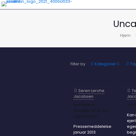
Unca
Hjem
Filter by
Kategorier
Ta
Søren Lerche
Te
Jacobsen
Jac
Ejerledere
Udd
dropper pral og
Kan
rygklapperi
ejer
Pressemeddelelse
ege
januar 2013
beg