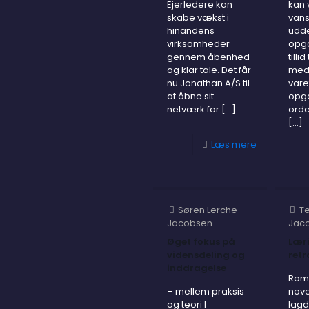
Ejerledere kan
kan
skabe vækst i
vans
hinandens
udd
virksomheder
opga
gennem åbenhed
tillid 
og klar tale. Det får
med
nu Jonathan A/S til
vare
at åbne sit
opg
netværk for
[…]
orde
[…]
Læs mere
Søren Lerche
Te
Jacobsen
Jac
Øget fokus på
Lær
vidensdeling og
retr
inddragelse
Ramt
– mellem praksis
nov
og teori I
lagd