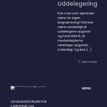
Uddelegering
Kan man som ejerleder
være sin egen
begrænsning? Det kan
være vanskeligt at
uddelegere opgaver
og have tillid til, at
medarbejderne
varetager opgaven
ordentligt. Og ikke
[…]
Læs mere
MENU
UDVIKLINGSFORLØB FOR
EJERLEDERE OG