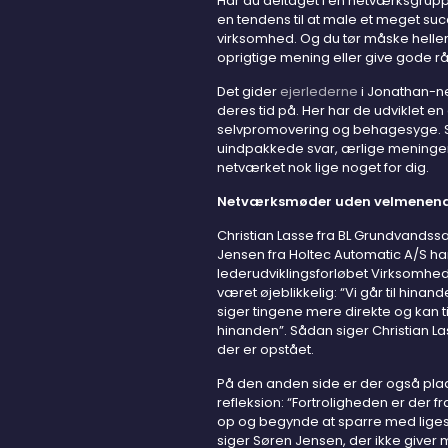
Har du deltaget i en netværksgruppe
en tendens til at male et meget succ
virksomhed. Og du tør måske heller i
oprigtige mening eller give gode råd
Det gider
ejerlederne
i Jonathan-ne
deres tid på. Her har de udviklet e
selvpromovering og behagesyge. S
uindpakkede svar, ærlige meninger 
netværket nok lige noget for dig.
Netværksmøder uden velmenend
Christian Lasse fra BL Grundvands
Jensen fra Holtec Automatic A/S ha
lederudviklingsforløbet Virksomhed
været øjeblikkelig: “Vi går til hin
siger tingene mere direkte og kan 
hinanden”. Sådan siger Christian
der er opstået.
På den anden side er der også pla
refleksion: “Fortroligheden er der f
op og begynde at sparre med lig
siger Søren Jensen, der ikke give