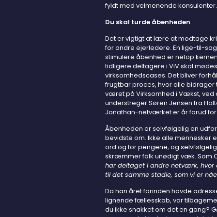
fyldt med velmenende konsulenter.
Du skal turde åbenheden
Det er vigtigt at lære at modtage k
for andre ejerledere. En lige-til-sag
stimulere åbenhed er netop kernen 
tidligere deltagere i ViV skal mødes
virksomhedscases. Det bliver forhåb
frugtbar proces, hvor alle bidrager 
været på Virksomhed i Vækst, ved 
understreger Søren Jensen fra Holt
Jonathan-netværket er år forud for s
Åbenheden er selvfølgelig en udfor
bevidste om. Ikke alle mennesker er
ord og for pengene, og selvfølgelig
skræmmer folk unødigt væk. Som Chr
har deltaget i andre netværk, hvor
til det samme stadie, som vi er nåe
Da han året forinden havde adres
lignende fællesskab, var tilbageme
du ikke snakket om det en gang? Gø