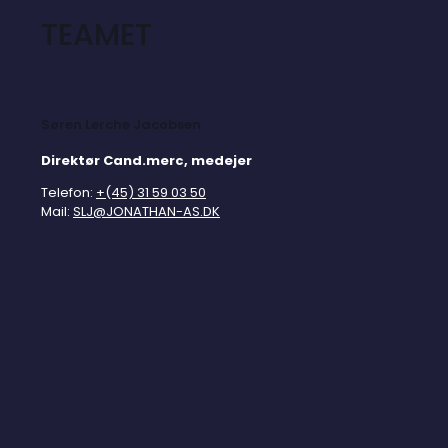
TEAMET
Søren Lerche Jacobsen
Direktør Cand.merc, medejer
Telefon:
+(45) 31 59 03 50
Mail:
SLJ@JONATHAN-AS.DK