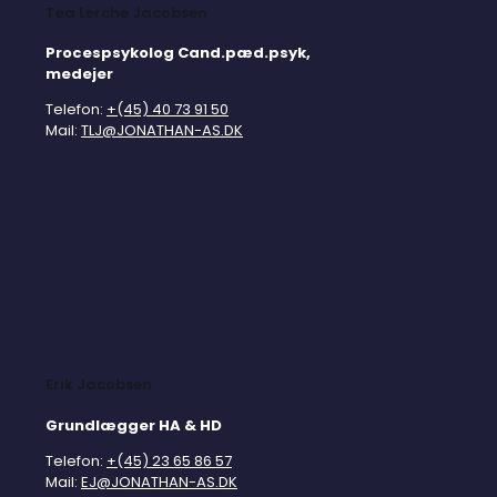
Tea Lerche Jacobsen
Procespsykolog Cand.pæd.psyk,
medejer
Telefon:
+(45) 40 73 91 50
Mail:
TLJ@JONATHAN-AS.DK
Erik Jacobsen
Grundlægger HA & HD
Telefon:
+(45) 23 65 86 57
Mail:
EJ@JONATHAN-AS.DK