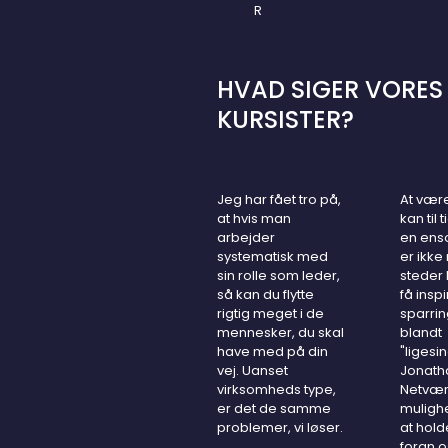
R
HVAD SIGER VORES
KURSISTER?
Jeg har fået tro på,
At vær
at hvis man
kan til
arbejder
en ens
systematisk med
er ikk
sin rolle som leder,
steder 
så kan du flytte
få insp
rigtig meget i de
sparrin
mennesker, du skal
blandt
have med på din
"ligesi
vej. Uanset
Jonath
virksomheds type,
Netvær
er det de samme
mulighe
problemer, vi løser.
at hold
foran o