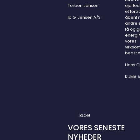
Torben Jensen
ejerled
et fortr
Ib G. Jensen A/S
åbent 
andre 
få og g
energi t
vores
virkso
bedst m
Hans C
KUMA A
BLOG
VORES SENESTE
NYHEDER