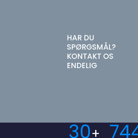
HAR DU
SPØRGSMÅL?
KONTAKT OS
ENDELIG
30
74
+