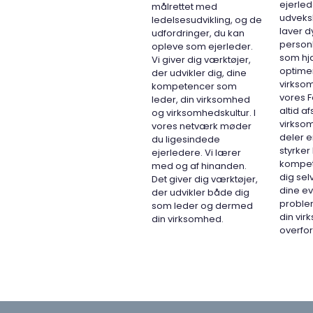
ejerle
målrettet med
udveksl
ledelsesudvikling, og de
laver 
udfordringer, du kan
person
opleve som ejerleder.
som hj
Vi giver dig værktøjer,
optime
der udvikler dig, dine
virksom
kompetencer som
vores F
leder, din virksomhed
altid a
og virksomhedskultur. I
virksom
vores netværk møder
deler e
du ligesindede
styrke
ejerledere. Vi lærer
kompet
med og af hinanden.
dig sel
Det giver dig værktøjer,
dine ev
der udvikler både dig
problem
som leder og dermed
din vir
din virksomhed.
overfor