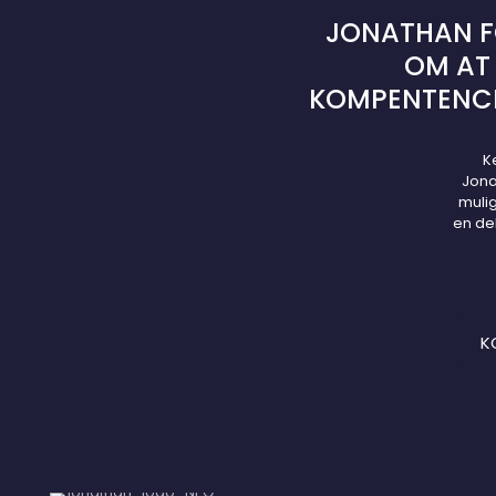
JONATHAN F
OM AT 
KOMPENTENCE
K
Jona
mulig
en del
K