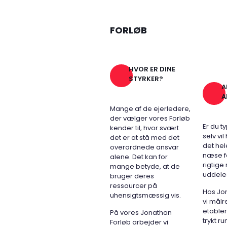
FORLØB
HVOR ER DINE
STYRKER?
A
A
Mange af de ejerledere,
der vælger vores Forløb
Er du t
kender til, hvor svært
selv vil
det er at stå med det
det hel
overordnede ansvar
næse fo
alene. Det kan for
rigtig
mange betyde, at de
uddele
bruger deres
ressourcer på
Hos Jo
uhensigtsmæssig vis.
vi målr
etabler
På vores Jonathan
trykt r
Forløb arbejder vi