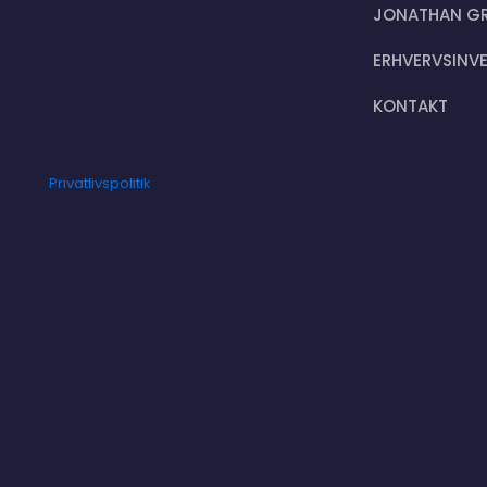
JONATHAN G
ERHVERVSINV
KONTAKT
Privatlivspolitik