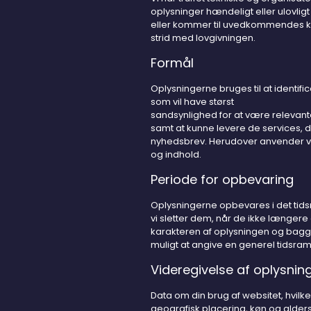
oplysninger hændeligt eller ulovligt bl
eller kommer til uvedkommendes ken
strid med lovgivningen.
Formål
Oplysningerne bruges til at identif
som vil have størst
sandsynlighed for at være relevante 
samt at kunne levere de services, d
nyhedsbrev. Herudover anvender vi 
og indhold.
Periode for opbevaring
Oplysningerne opbevares i det tidsru
vi sletter dem, når de ikke længer
karakteren af oplysningen og baggr
muligt at angive en generel tidsram
Videregivelse af oplysnin
Data om din brug af websitet, hvilk
geografisk placering, køn og alders