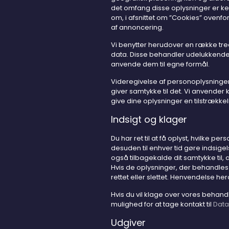
det omfang disse oplysninger er kend
om, i afsnittet om ”Cookies” ovenfo
af annoncering.
Vi benytter herudover en række tre
data. Disse behandler udelukkende
anvende dem til egne formål.
Videregivelse af personoplysninger 
giver samtykke til det. Vi anvender 
give dine oplysninger en tilstrækkel
Indsigt og klager
Du har ret til at få oplyst, hvilke p
desuden til enhver tid gøre indsig
også tilbagekalde dit samtykke til, 
Hvis de oplysninger, der behandles om
rettet eller slettet. Henvendelse her
Hvis du vil klage over vores behand
mulighed for at tage kontakt til
Data
Udgiver