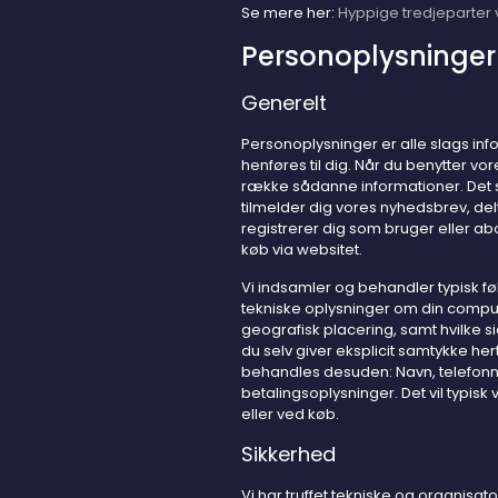
Se mere her:
Hyppige tredjeparter 
Personoplysninger
Generelt
Personoplysninger er alle slags inf
henføres til dig. Når du benytter v
række sådanne informationer. Det sk
tilmelder dig vores nyhedsbrev, del
registrerer dig som bruger eller abo
køb via websitet.
Vi indsamler og behandler typisk føl
tekniske oplysninger om din compute
geografisk placering, samt hvilke si
du selv giver eksplicit samtykke her
behandles desuden: Navn, telefon
betalingsoplysninger. Det vil typisk
eller ved køb.
Sikkerhed
Vi har truffet tekniske og organisat