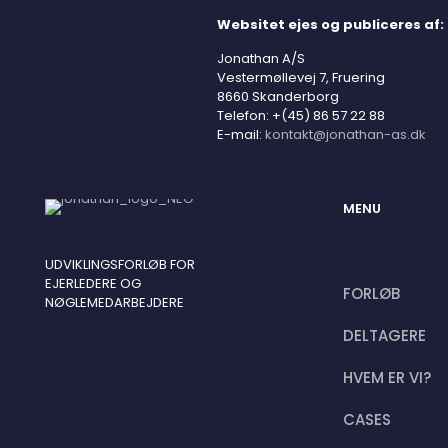
Websitet ejes og publiceres af:
Jonathan A/S
Vestermøllevej 7, Fruering
8660 Skanderborg
Telefon: +(45) 86 57 22 88
E-mail:
kontakt@jonathan-as.dk
MENU
UDVIKLINGSFORLØB FOR
EJERLEDERE OG
FORLØB
NØGLEMEDARBEJDERE
DELTAGERE
HVEM ER VI?
CASES